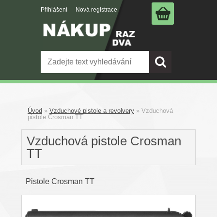
Přihlášení
Nová registrace
Úvod
»
Vzduchové pistole a revolvery
»
Vzduchová
pistole Crosman TT
Vzduchová pistole Crosman
TT
Pistole Crosman TT