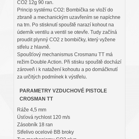
CO2 12g 90 ran.
Princip systému CO2: Bombička se vloží do
zbraně a mechanickým uzavřením se napíchne
na trn. Po stisknutí spouště narazí kohout na
úderník ventilu a ventil se otevře. Tudy začíná
proudit plynný CO2 z bombičky, který vyžene
střelu z hlavně.
Spoušťový mechanismus Crosmanu TT má
režim Double Action. Při stisku spouště dochází
zároveň i k natažení kohoutu a po domáčknutí
za určitých podmínek k výstřelu.
PARAMETRY VZDUCHOVÉ PISTOLE
CROSMAN TT
Ráže 4,5 mm
Úsťová rychlost 120 m/s
Zásobník 18 ran
Střelivo ocelové BB broky