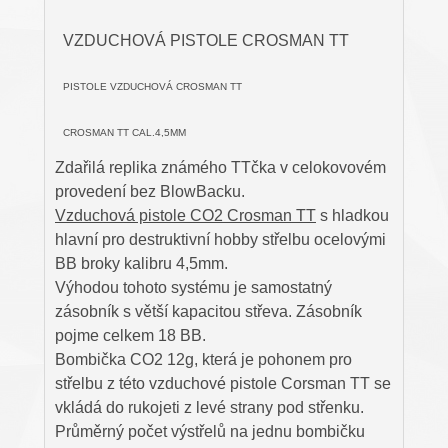
VZDUCHOVÁ PISTOLE CROSMAN TT
PISTOLE VZDUCHOVÁ CROSMAN TT
CROSMAN TT CAL.4,5MM
Zdařilá replika známého TTčka v celokovovém
provedení bez BlowBacku.
Vzduchová pistole CO2 Crosman TT
s hladkou
hlavní pro destruktivní hobby střelbu ocelovými
BB broky kalibru 4,5mm.
Výhodou tohoto systému je samostatný
zásobník s větší kapacitou střeva. Zásobník
pojme celkem 18 BB.
Bombička CO2 12g, která je pohonem pro
střelbu z této vzduchové pistole Corsman TT se
vkládá do rukojeti z levé strany pod střenku.
Průměrný počet výstřelů na jednu bombičku