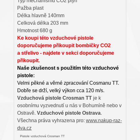
Typ mechanismu CO2 plyn
Pažba plast
Délka hlavně 140mm
Celková délka 203 mm
Hmotnost 680 g
Ke koupi této vzduchové pistole
doporučujeme přikoupit bombičky CO2
a střelivo - najdete v sekci doporučujeme
přikoupit.
Naše zkušenost s použitím této vzduchové
pistole:
Velmi pěkné a věrné zpracování Cosmanu TT.
Dobře se drží, velký výkon cca 120 m/s.
Vzduchová pistole Crosman TT
je k
osobnímu vyzvednutí u nás v Bohumíně nebo v
Ostravě.
Vzduchové pistole Ostrava
.
Všechna práva vyhrazena pro:
www.nakup-raz-
dva.cz
Pistole vzduchová Crosman TT