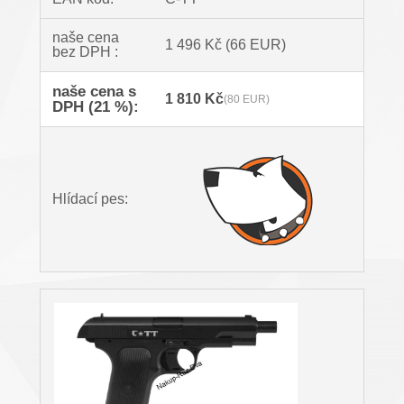
naše cena
1 496 Kč
(66 EUR)
bez DPH :
naše cena s
1 810 Kč
(80 EUR)
DPH (21 %):
Hlídací pes: