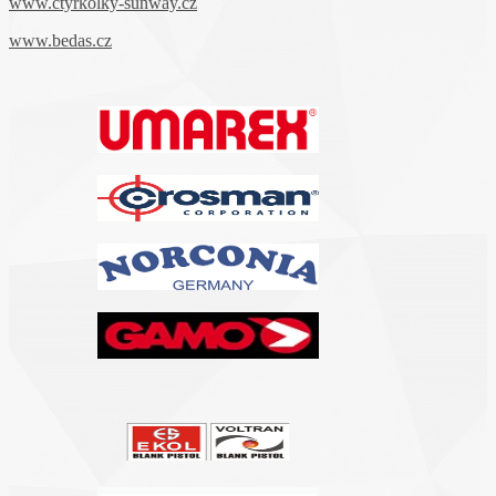
www.ctyrkolky-sunway.cz
www.bedas.cz