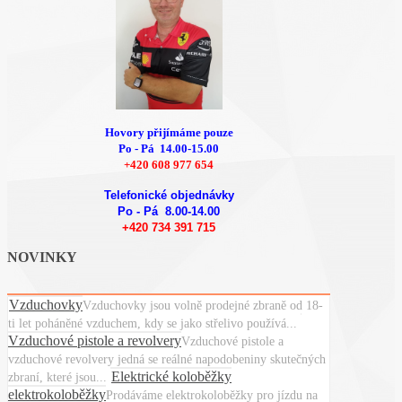
Hovory přijímáme pouze
Po - Pá 14.00-15.00
+420 608 977 654
Telefonické objednávky
Po - Pá 8.00-14.00
+420 734 391 715
NOVINKY
Vzduchovky
Vzduchovky jsou volně prodejné zbraně od 18-
ti let poháněné vzduchem, kdy se jako střelivo používá...
Vzduchové pistole a revolvery
Vzduchové pistole a
vzduchové revolvery jedná se reálné napodobeniny skutečných
Elektrické koloběžky
zbraní, které jsou...
elektrokoloběžky
Prodáváme elektrokoloběžky pro jízdu na