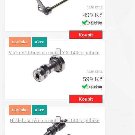
naše cena
499 Kč
(22 EUR)
skladem
novinka
akce
Vačková hřídel na motor YX 140cc pitbike
naše cena
599 Kč
(26 EUR)
skladem
novinka
akce
Hřídel startéru na motor YX 140cc pitbike