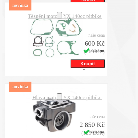
novinka
Těsnění motoru YX 140cc pitbike
naše cena
600 Kč
(26 EUR)
skladem
novinka
Hlava motoru YX 140cc pitbike
naše cena
2 850 Kč
(125 EUR)
skladem