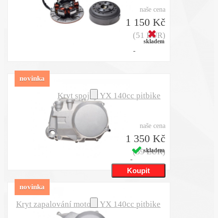
naše cena
1 150 Kč
(51 EUR)
skladem
novinka
Kryt spojky YX 140cc pitbike
naše cena
1 350 Kč
(59 EUR)
skladem
novinka
Kryt zapalování motoru YX 140cc pitbike