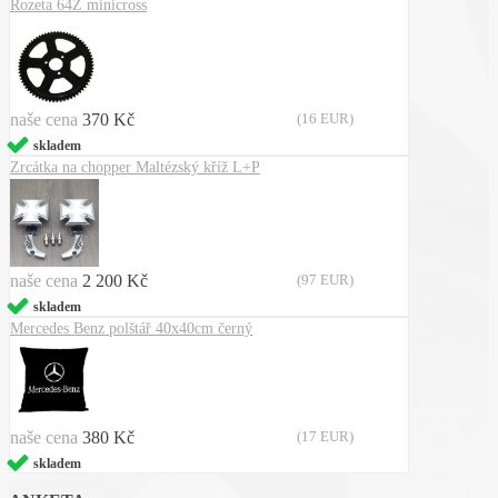
Rozeta 64Z minicross
naše cena
370 Kč
(16 EUR)
skladem
Zrcátka na chopper Maltézský kříž L+P
naše cena
2 200 Kč
(97 EUR)
skladem
Mercedes Benz polštář 40x40cm černý
naše cena
380 Kč
(17 EUR)
skladem