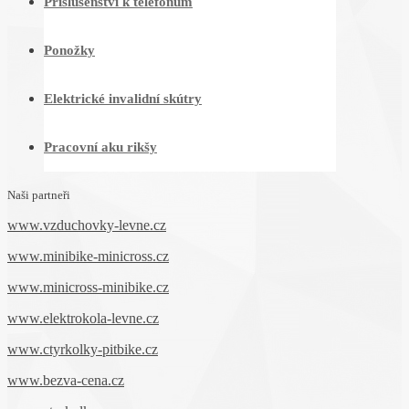
Příslušenství k telefonům
Ponožky
Elektrické invalidní skútry
Pracovní aku rikšy
Naši partneři
www.vzduchovky-levne.cz
www.minibike-minicross.cz
www.minicross-minibike.cz
www.elektrokola-levne.cz
www.ctyrkolky-pitbike.cz
www.bezva-cena.cz