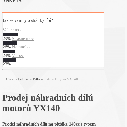
ANKETA
Jak se vám tyto stránky líbí?
Velice moc
29%
Strašně moc
26%
Nemnoho
23%
Vůbec
23%
Úvod
»
Pitbike
»
Pitbike díly
»
Díly na YX140
Prodej náhradních dílů
motorů YX140
Prodej náhradních dílů na pitbike 140cc s typem