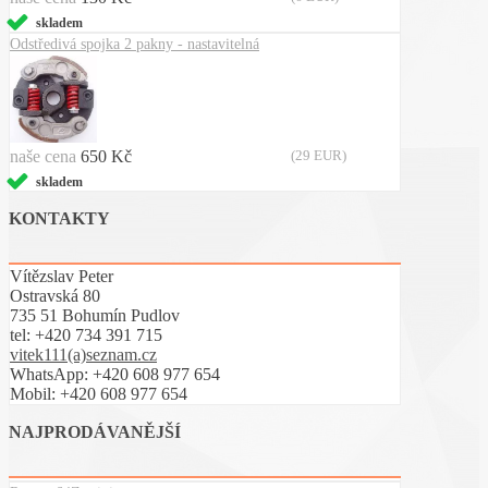
skladem
Odstředivá spojka 2 pakny - nastavitelná
naše cena
650 Kč
(29 EUR)
skladem
KONTAKTY
Vítězslav Peter
Ostravská 80
735 51 Bohumín Pudlov
tel:
+420 734 391 715
vitek111(a)seznam.cz
WhatsApp: +420 608 977 654
Mobil: +420 608 977 654
NAJPRODÁVANĚJŠÍ