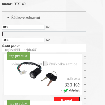
motoru YX140
Řádkové zobrazení
Kč
Kč
Řadit podle:
nejlevnější
nejdražší
top produkt
Spínací skřínka dětská čtyřkolka samice
naše cena
330 Kč
(15 EUR)
skladem
top produkt