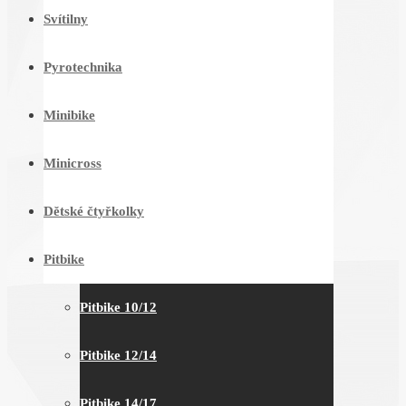
Svítilny
Pyrotechnika
Minibike
Minicross
Dětské čtyřkolky
Pitbike
Pitbike 10/12
Pitbike 12/14
Pitbike 14/17