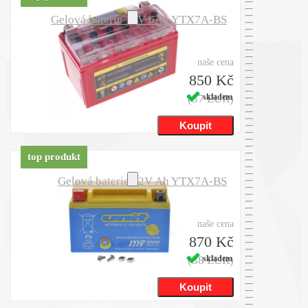
Gelová baterie 12V 6Ah YTX7A-BS
naše cena
850 Kč
(37 EUR)
skladem
top produkt
Gelová baterie 12V Ah YTX7A-BS
naše cena
870 Kč
(38 EUR)
skladem