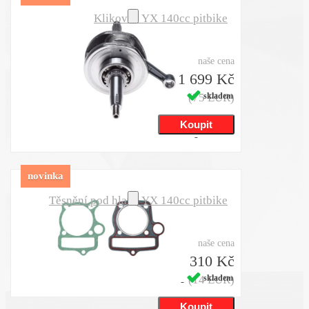
Klikovka YX 140cc pitbike
naše cena
1 699 Kč
(75 EUR)
skladem
novinka
Těsnění pod hlavu YX 140cc pitbike
naše cena
310 Kč
(14 EUR)
skladem