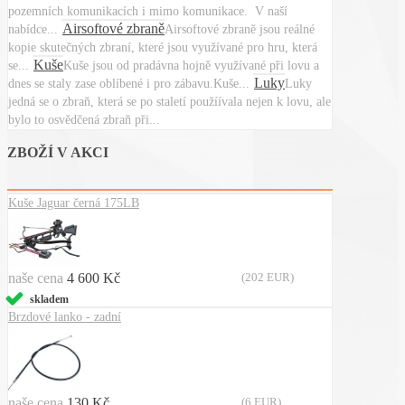
pozemních komunikacích i mimo komunikace. V naší
Airsoftové zbraně
nabídce...
Airsoftové zbraně jsou reálné
kopie skutečných zbraní, které jsou využívané pro hru, která
Kuše
se...
Kuše jsou od pradávna hojně využívané při lovu a
Luky
dnes se staly zase oblíbené i pro zábavu.Kuše...
Luky
jedná se o zbraň, která se po staletí použíívala nejen k lovu, ale
bylo to osvědčená zbraň při...
ZBOŽÍ V AKCI
Kuše Jaguar černá 175LB
naše cena
4 600 Kč
(202 EUR)
skladem
Brzdové lanko - zadní
naše cena
130 Kč
(6 EUR)