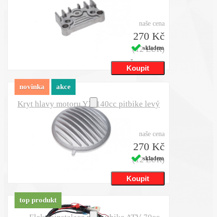
naše cena
270 Kč
(12 EUR)
skladem
novinka
akce
Kryt hlavy motoru YX 140cc pitbike levý
naše cena
270 Kč
(12 EUR)
skladem
top produkt