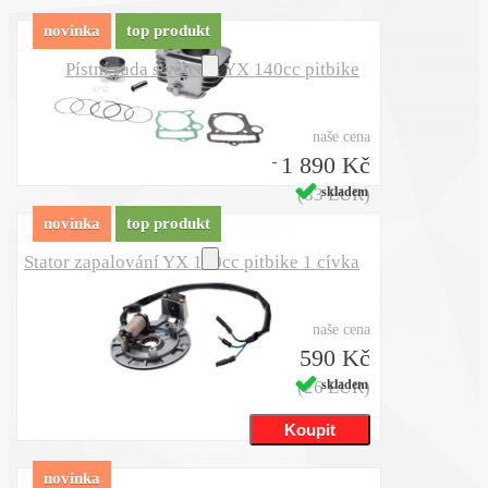
novinka
top produkt
Pístní sada s válcem YX 140cc pitbike
naše cena
1 890 Kč
(83 EUR)
skladem
novinka
top produkt
Stator zapalování YX 140cc pitbike 1 cívka
naše cena
590 Kč
(26 EUR)
skladem
novinka