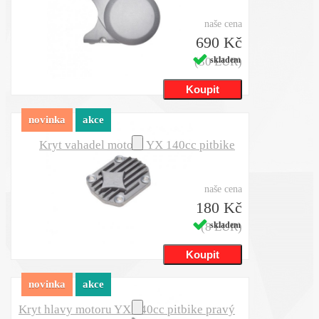
naše cena
690 Kč
(30 EUR)
skladem
novinka
akce
Kryt vahadel motoru YX 140cc pitbike
naše cena
180 Kč
(8 EUR)
skladem
novinka
akce
Kryt hlavy motoru YX 140cc pitbike pravý