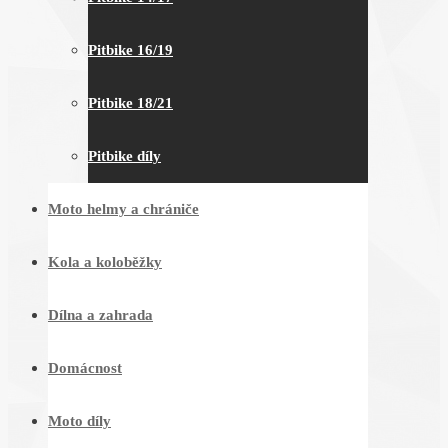
Pitbike 16/19
Pitbike 18/21
Pitbike díly
Moto helmy a chrániče
Kola a koloběžky
Dílna a zahrada
Domácnost
Moto díly