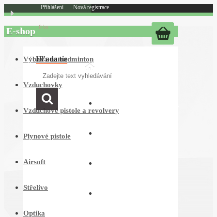
Přihlášení
Nová registrace
0 ks
E-shop
Hľadanie
Výbava na badminton
Vzduchovky
PROČ NAKUPOVAT U NÁS
Vzduchové pistole a revolvery
O NÁS
Plynové pistole
Airsoft
OBCHODNÍ PODMÍNKY
Střelivo
JAK NAKUPOVAT
Optika