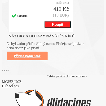
naše cena
410 Kč
(18 EUR)
skladem
NÁZORY A DOTAZY NÁVŠTĚVNÍKŮ
Nebyl zatím přidán žádný názor. Přidejte svůj názor
nebo dotaz jako první.
Přidat komentář
Odstoupení od kupní smlouvy
MGI5ZjU0Z
Hlídací pes