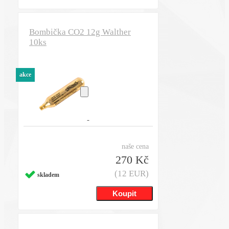
Bombička CO2 12g Walther
10ks
akce
naše cena
270 Kč
(12 EUR)
skladem