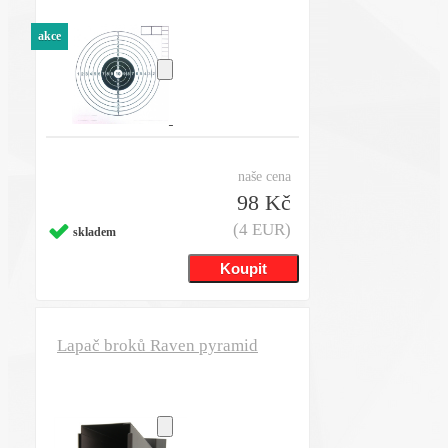
akce
naše cena
98 Kč
(4 EUR)
skladem
Lapač broků Raven pyramid