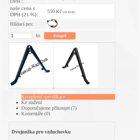
DPH :
naše cena s
550 Kč
(24 EUR)
DPH (21 %):
Hlídací pes:
ks
Kompletní specifikace
Ke stažení
Doporučujeme přikoupit (7)
Komentáře (0)
Dvojnožka pro vzduchovku