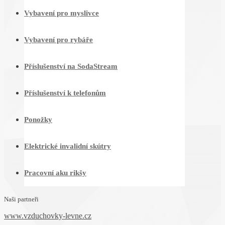
Vybavení pro myslivce
Vybavení pro rybáře
Příslušenství na SodaStream
Příslušenství k telefonům
Ponožky
Elektrické invalidní skútry
Pracovní aku rikšy
Naši partneři
www.vzduchovky-levne.cz