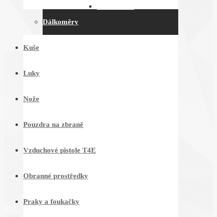
KONTAKTY
Dálkoměry
Kuše
Luky
Nože
Pouzdra na zbraně
Vzduchové pistole T4E
Obranné prostředky
Praky a foukačky