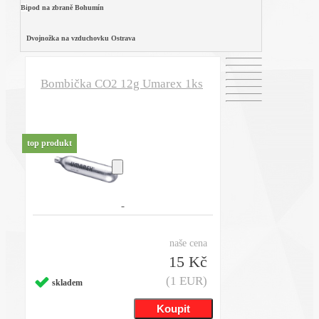
Bi
pod na zbraně Bohumín
Dvojnožka na vzduchovku Ostrava
Bombička CO2 12g Umarex 1ks
top produkt
naše cena
15 Kč
(1 EUR)
skladem