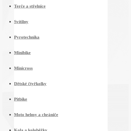
Terče a střelnice
Svítilny
Pyrotechnika
Minibike
Minicross
Dětské čtyřkolky
Pitbike
Moto helmy a chrániče
Kola a koloběžky