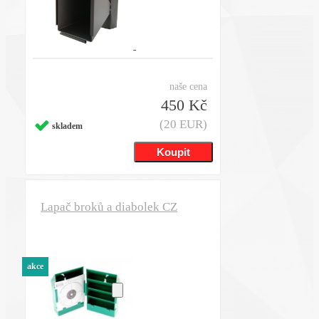
naše cena
450 Kč
(20 EUR)
skladem
Lapač broků a diabolek CZ
akce