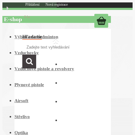
Přihlášení
Nová registrace
0 ks
E-shop
Hľadanie
Výbava na badminton
Vzduchovky
PROČ NAKUPOVAT U NÁS
Vzduchové pistole a revolvery
O NÁS
Plynové pistole
Airsoft
OBCHODNÍ PODMÍNKY
Střelivo
JAK NAKUPOVAT
Optika